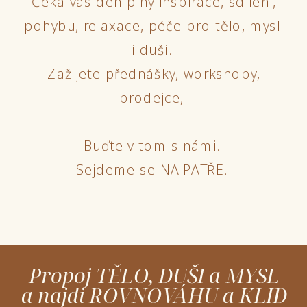
Čeká vás den plný inspirace, sdílení,
pohybu, relaxace, péče pro tělo, mysli
i duši.
Zažijete přednášky, workshopy,
prodejce,
Buďte v tom s námi.
Sejdeme se NA PATŘE.
Propoj TĚLO, DUŠI a MYSL
a najdi ROVNOVÁHU a KLID