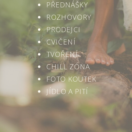
PŘEDNÁŠKY
ROZHOVORY
PRODEJCI
CVIČENÍ
TVOŘENÍ
CHILL ZÓNA
FOTO KOUTEK
JÍDLO A PITÍ