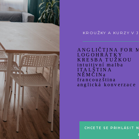
KROUŽKY A KURZY V 
ANGLIČTINA FOR
LOGOHRÁTKY
KRESBA TUŽKOU
intuitivní malba
ITALŠTINA
NĚMČINa
francouzština
anglická konverzace
CHCETE SE PŘIHLÁSIT 