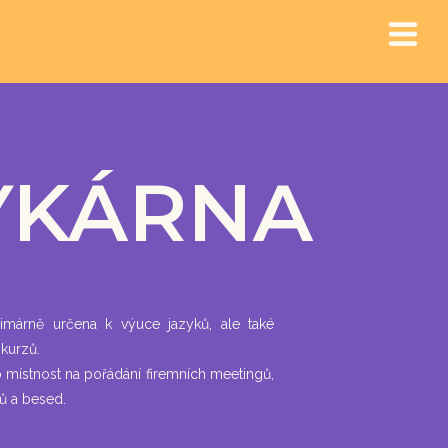
YKÁRNA
márně určena k výuce jazyků, ale také
 kurzů.
ko místnost na pořádání firemních meetingů,
pů a besed.