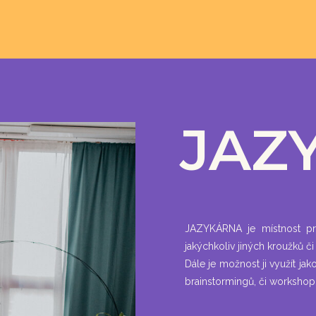
JAZ
JAZYKÁRNA je místnost pri
jakýchkoliv jiných kroužků či
Dále je možnost ji využít ja
brainstormingů, či worksho